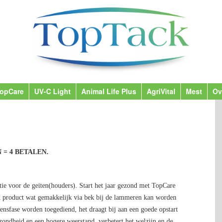
opCare
UV-C Light
Animal Life Plus
AgriVital
Mest
Ov
N = 4 BETALEN.
ie voor de geiten(houders). Start het jaar gezond met TopCare
jk product wat gemakkelijk via bek bij de lammeren kan worden
vensfase worden toegediend, het draagt bij aan een goede opstart
zondheid en een hogere weerstand, verbetert het welzijn en de