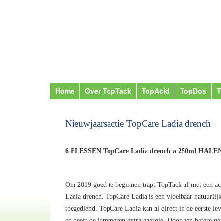
Home
Over TopTack
TopAcid
TopDos
T
Nieuwjaarsactie TopCare Ladia drench
6 FLESSEN TopCare Ladia drench a 250ml HALE
Om 2019 goed te beginnen trapt TopTack af met een act
Ladia drench. TopCare Ladia is een vloeibaar natuurli
toegediend. TopCare Ladia kan al direct in de eerste le
en geeft de lammeren extra energie. Door een betere ge